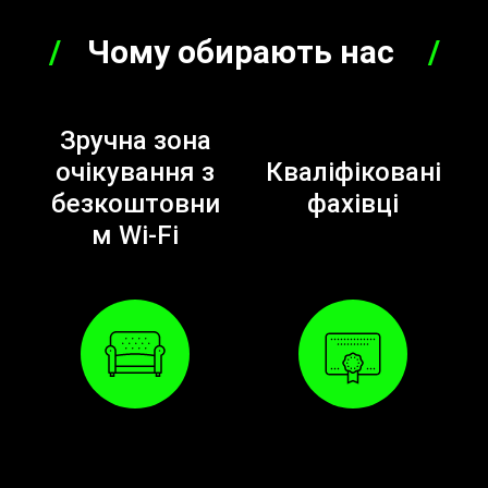
Чому обирають нас
Зручна зона
очікування з
Кваліфіковані
безкоштовни
фахівці
м Wi-Fi