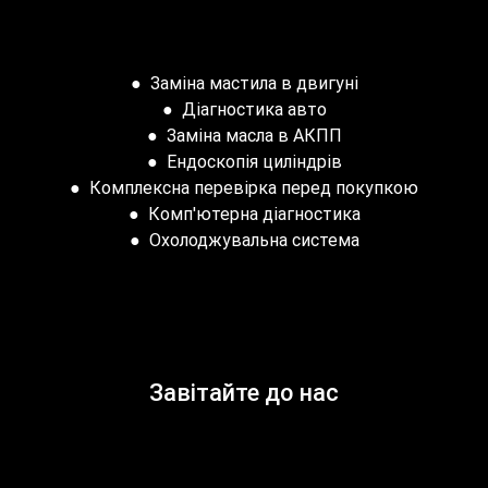
відновлення лакофарбового покриття, і ми
підберемо оптимальне рішення, виходячи зі стану
покриття та ваших уподобань.
●
Заміна мастила в двигуні
●
Діагностика авто
●
Заміна масла в АКПП
●
Ендоскопія циліндрів
●
Комплексна перевірка перед покупкою
●
Комп'ютерна діагностика
●
Охолоджувальна система
Завітайте до нас